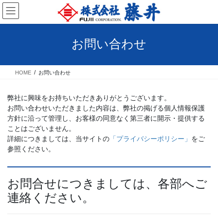
コ
ナ
ン
ビ
テ
ゲ
ン
ー
お問い合わせ
ツ
シ
へ
ョ
ス
ン
HOME
お問い合わせ
キ
に
ッ
移
プ
動
弊社に興味をお持ちいただきありがとうございます。
お問い合わせいただきました内容は、弊社の掲げる個人情報保護
方針に沿って管理し、お客様の同意なく第三者に開示・提供する
ことはございません。
詳細につきましては、当サイトの
「プライバシーポリシー」
をご
参照ください。
お問合せにつきましては、各部へご
連絡ください。