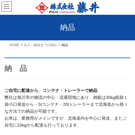
コ
ナ
ン
ビ
テ
ゲ
ン
ー
納品
ツ
シ
へ
ョ
ス
ン
HOME
仕入～納品までの流れ
納品
キ
に
ッ
移
プ
動
納 品
ご自宅に配達から、コンテナ・トレーラーで納品
弊社は旭川市の物流の中心・流通団地にあり、雑穀は30kg紙袋１
袋小口発送から・5tコンテナ・20tトレーラーまで北海道から様々
な方法での納品が可能です。
お米は、業務用がメインですが、北海道内を中心に発送、またご
自宅に10kgから配達も行っております。