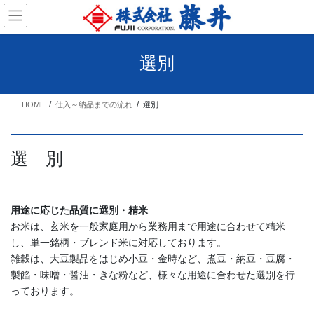
コ
ナ
ン
ビ
テ
ゲ
ン
ー
選別
ツ
シ
へ
ョ
ス
ン
HOME
仕入～納品までの流れ
選別
キ
に
ッ
移
プ
動
選 別
用途に応じた品質に選別・精米
お米は、玄米を一般家庭用から業務用まで用途に合わせて精米
し、単一銘柄・ブレンド米に対応しております。
雑穀は、大豆製品をはじめ小豆・金時など、煮豆・納豆・豆腐・
製餡・味噌・醤油・きな粉など、様々な用途に合わせた選別を行
っております。