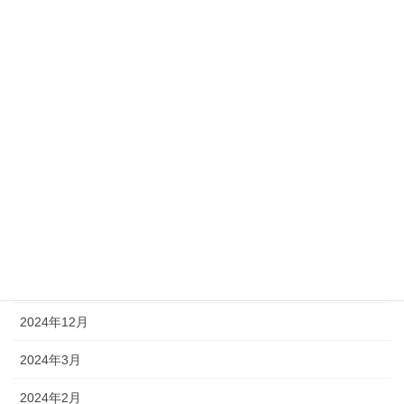
2025年1月1日
年末のご挨拶 令和６年
2024年12月27日
社員インタビュー – 高橋良太さん
2024年3月29日
アーカイブ
2026年1月
2025年12月
2025年1月
2024年12月
2024年3月
2024年2月