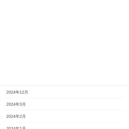
年末のご挨拶 令和６年
2024年12月27日
社員インタビュー – 高橋良太さん
2024年3月29日
アーカイブ
2026年1月
2025年12月
2025年1月
2024年12月
2024年3月
2024年2月
2024年1月