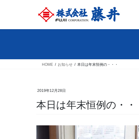
コ
ナ
ン
ビ
テ
ゲ
ン
ー
ツ
シ
へ
ョ
ス
ン
キ
に
ッ
移
HOME
お知らせ
本日は年末恒例の・・・
プ
動
2019年12月28日
本日は年末恒例の・・