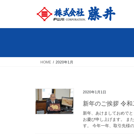
コ
ナ
ン
ビ
テ
ゲ
ン
ー
ツ
シ
へ
ョ
ス
ン
キ
に
ッ
移
HOME
2020年1月
プ
動
2020年1月1日
新年のご挨拶 令和
新年、あけましておめでと
お慶び申し上げます。 ま
す。 今年一年、取引先様の