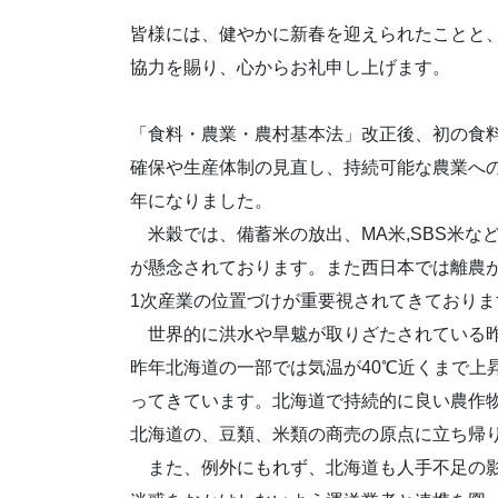
皆様には、健やかに新春を迎えられたことと
協力を賜り、心からお礼申し上げます。
「食料・農業・農村基本法」改正後、初の食
確保や生産体制の見直し、持続可能な農業へ
年になりました。
米穀では、備蓄米の放出、MA米,SBS米な
が懸念されております。また西日本では離農
1次産業の位置づけが重要視されてきておりま
世界的に洪水や旱魃が取りざたされている昨
昨年北海道の一部では気温が40℃近くまで上
ってきています。北海道で持続的に良い農作
北海道の、豆類、米類の商売の原点に立ち帰
また、例外にもれず、北海道も人手不足の影