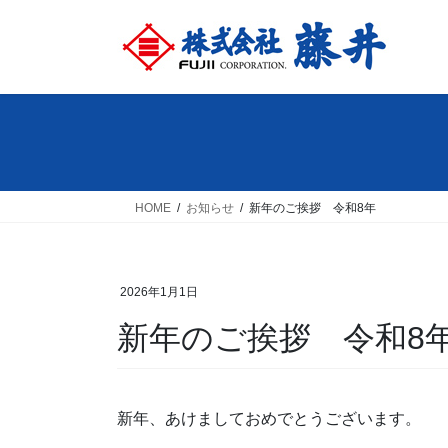
コ
ナ
ン
ビ
テ
ゲ
ン
ー
ツ
シ
へ
ョ
ス
ン
キ
に
ッ
移
HOME
お知らせ
新年のご挨拶 令和8年
プ
動
2026年1月1日
新年のご挨拶 令和8
新年、あけましておめでとうございます。