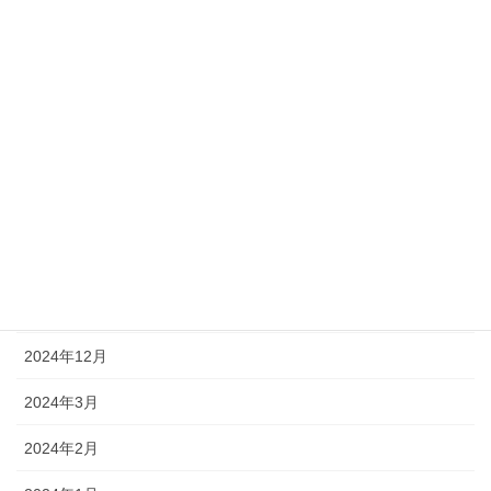
年末のご挨拶 令和６年
2024年12月27日
社員インタビュー – 高橋良太さん
2024年3月29日
アーカイブ
2026年1月
2025年12月
2025年1月
2024年12月
2024年3月
2024年2月