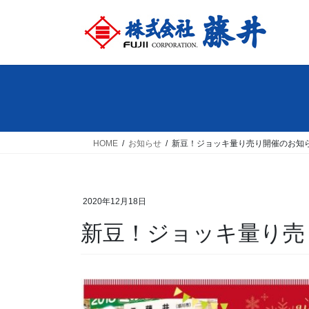
コ
ナ
ン
ビ
テ
ゲ
ン
ー
ツ
シ
へ
ョ
ス
ン
キ
に
ッ
移
HOME
お知らせ
新豆！ジョッキ量り売り開催のお知
プ
動
2020年12月18日
新豆！ジョッキ量り売