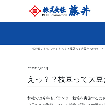
コ
ナ
ン
ビ
テ
ゲ
ン
ー
ツ
シ
へ
ョ
ス
ン
キ
に
ッ
移
HOME
お知らせ
えっ？？枝豆って大豆だったの！？
プ
動
2023年5月15日
えっ？？枝豆って大豆
弊社では今年もプランター栽培を実施するに