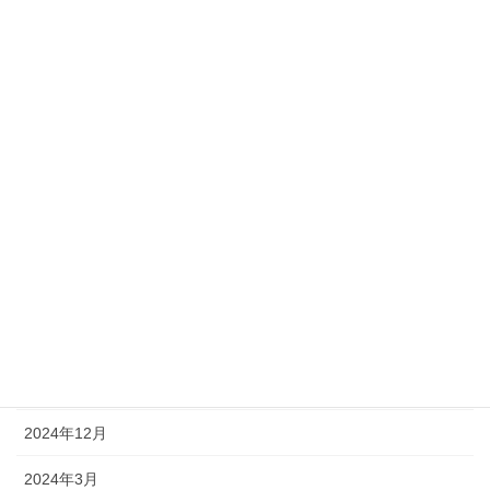
新年のご挨拶 令和7年
2025年1月1日
年末のご挨拶 令和６年
2024年12月27日
社員インタビュー – 高橋良太さん
2024年3月29日
アーカイブ
2026年1月
2025年12月
2025年1月
2024年12月
2024年3月